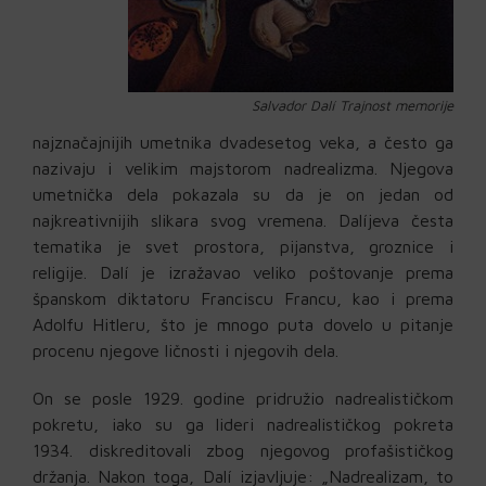
Salvador Dalí Trajnost memorije
najznačajnijih umetnika dvadesetog veka, a često ga
nazivaju i velikim majstorom nadrealizma. Njegova
umetnička dela pokazala su da je on jedan od
najkreativnijih slikara svog vremena. Dalíjeva česta
tematika je svet prostora, pijanstva, groznice i
religije. Dalí je izražavao veliko poštovanje prema
španskom diktatoru Franciscu Francu, kao i prema
Adolfu Hitleru, što je mnogo puta dovelo u pitanje
procenu njegove ličnosti i njegovih dela.
On se posle 1929. godine pridružio nadrealističkom
pokretu, iako su ga lideri nadrealističkog pokreta
1934. diskreditovali zbog njegovog profašističkog
držanja. Nakon toga, Dalí izjavljuje: „Nadrealizam, to