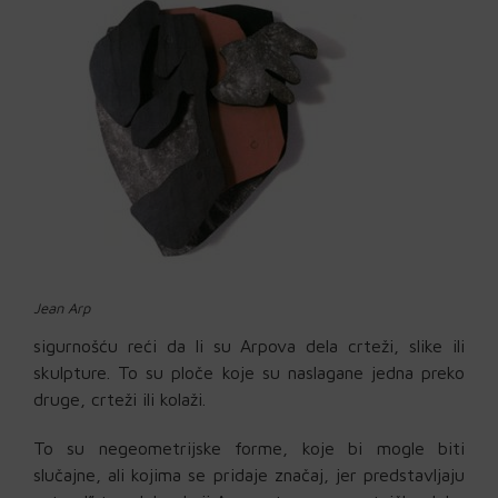
Jean Arp
sigurnošću reći da li su Arpova dela crteži, slike ili
skulpture. To su ploče koje su naslagane jedna preko
druge, crteži ili kolaži.
To su negeometrijske forme, koje bi mogle biti
slučajne, ali kojima se pridaje značaj, jer predstavljaju