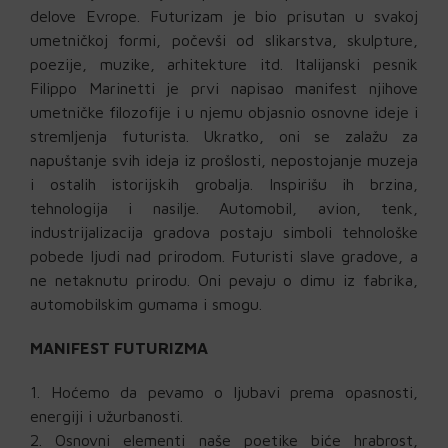
delove Evrope. Futurizam je bio prisutan u svakoj
umetničkoj formi, počevši od slikarstva, skulpture,
poezije, muzike, arhitekture itd. Italijanski pesnik
Filippo Marinetti je prvi napisao manifest njihove
umetničke filozofije i u njemu objasnio osnovne ideje i
stremljenja futurista. Ukratko, oni se zalažu za
napuštanje svih ideja iz prošlosti, nepostojanje muzeja
i ostalih istorijskih grobalja. Inspirišu ih brzina,
tehnologija i nasilje. Automobil, avion, tenk,
industrijalizacija gradova postaju simboli tehnološke
pobede ljudi nad prirodom. Futuristi slave gradove, a
ne netaknutu prirodu. Oni pevaju o dimu iz fabrika,
automobilskim gumama i smogu.
MANIFEST FUTURIZMA
Hoćemo da pevamo o ljubavi prema opasnosti,
energiji i užurbanosti.
Osnovni elementi naše poetike biće hrabrost,