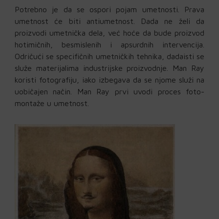
Potrebno je da se ospori pojam umetnosti. Prava
umetnost će biti antiumetnost. Dada ne želi da
proizvodi umetnička dela, već hoće da bude proizvod
hotimičnih, besmislenih i apsurdnih intervencija.
Odričući se specifičnih umetničkih tehnika, dadaisti se
služe materijalima industrijske proizvodnje. Man Ray
koristi fotografiju, iako izbegava da se njome služi na
uobičajen način. Man Ray prvi uvodi proces foto-
montaže u umetnost.