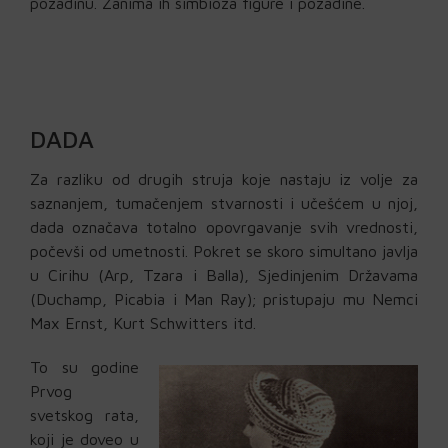
pozadinu. Zanima ih simbioza figure i pozadine.
DADA
Za razliku od drugih struja koje nastaju iz volje za
saznanjem, tumačenjem stvarnosti i učešćem u njoj,
dada označava totalno opovrgavanje svih vrednosti,
počevši od umetnosti. Pokret se skoro simultano javlja
u Cirihu (Arp, Tzara i Balla), Sjedinjenim Državama
(Duchamp, Picabia i Man Ray); pristupaju mu Nemci
Max Ernst, Kurt Schwitters itd.
To su godine
Prvog
svetskog rata,
koji je doveo u