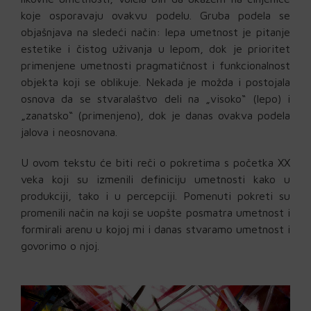
koje osporavaju ovakvu podelu. Gruba podela se
objašnjava na sledeći način: lepa umetnost je pitanje
estetike i čistog uživanja u lepom, dok je prioritet
primenjene umetnosti pragmatičnost i funkcionalnost
objekta koji se oblikuje. Nekada je možda i postojala
osnova da se stvaralaštvo deli na „visoko“ (lepo) i
„zanatsko“ (primenjeno), dok je danas ovakva podela
jalova i neosnovana.
U ovom tekstu će biti reči o pokretima s početka XX
veka koji su izmenili definiciju umetnosti kako u
produkciji, tako i u percepciji. Pomenuti pokreti su
promenili način na koji se uopšte posmatra umetnost i
formirali arenu u kojoj mi i danas stvaramo umetnost i
govorimo o njoj.