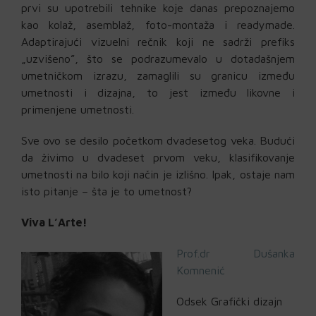
prvi su upotrebili tehnike koje danas prepoznajemo
kao kolaž, asemblaž, foto-montaža i readymade.
Adaptirajući vizuelni rečnik koji ne sadrži prefiks
„uzvišeno”, što se podrazumevalo u dotadašnjem
umetničkom izrazu, zamaglili su granicu između
umetnosti i dizajna, to jest između likovne i
primenjene umetnosti.
Sve ovo se desilo početkom dvadesetog veka. Budući
da živimo u dvadeset prvom veku, klasifikovanje
umetnosti na bilo koji način je izlišno. Ipak, ostaje nam
isto pitanje – šta je to umetnost?
Viva L’Arte!
Prof.dr Dušanka
Komnenić
Odsek Grafički dizajn