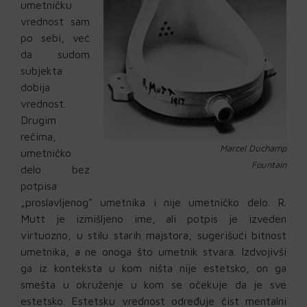
umetničku
vrednost sam
po sebi, već
da sudom
subjekta
dobija
vrednost.
Drugim
rečima,
Marcel Duchamp
umetničko
Fountain
delo bez
potpisa
„proslavljenog” umetnika i nije umetničko delo. R.
Mutt je izmišljeno ime, ali potpis je izveden
virtuozno, u stilu starih majstora, sugerišući bitnost
umetnika, a ne onoga što umetnik stvara. Izdvojivši
ga iz konteksta u kom ništa nije estetsko, on ga
smešta u okruženje u kom se očekuje da je sve
estetsko. Estetsku vrednost određuje čist mentalni