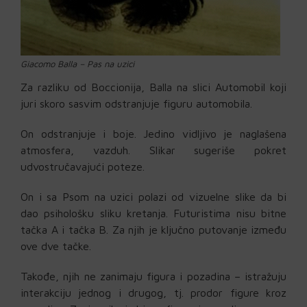
Giacomo Balla – Pas na uzici
Za razliku od Boccionija, Balla na slici Automobil koji
juri skoro sasvim odstranjuje figuru automobila.
On odstranjuje i boje. Jedino vidljivo je naglašena
atmosfera, vazduh. Slikar sugeriše pokret
udvostručavajući poteze.
On i sa Psom na uzici polazi od vizuelne slike da bi
dao psihološku sliku kretanja. Futuristima nisu bitne
tačka A i tačka B. Za njih je ključno putovanje između
ove dve tačke.
Takođe, njih ne zanimaju figura i pozadina – istražuju
interakciju jednog i drugog, tj. prodor figure kroz