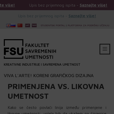
Upis bez prijemnog ispita -
Saznajte više!
Upis bez pri
Upis bez prijemnog ispita -
Saznajte više!
STUDENTSKI PORTAL
|
PLATFORMA ZA PODRŠKU UČENJU
KREATIVNE INDUSTRIJE I SAVREMENA UMETNOST
VIVA L’ARTE! KORENI GRAFIČKOG DIZAJNA
PRIMENJENA VS. LIKOVNA
UMETNOST
Kako se često povlači linija između primenjene i
likovne umetnosti, volela bih da ukažem na činjenice