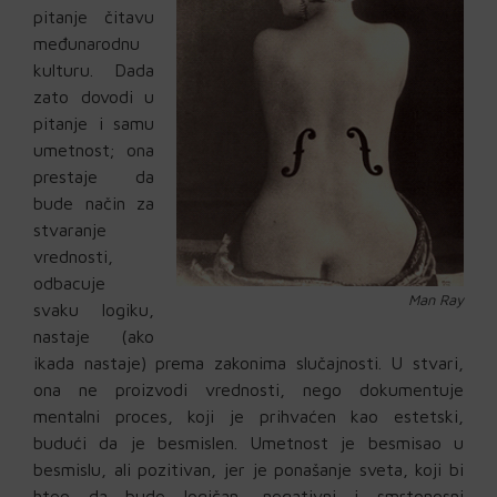
pitanje čitavu
međunarodnu
kulturu. Dada
zato dovodi u
pitanje i samu
umetnost; ona
prestaje da
bude način za
stvaranje
vrednosti,
odbacuje
Man Ray
svaku logiku,
nastaje (ako
ikada nastaje) prema zakonima slučajnosti. U stvari,
ona ne proizvodi vrednosti, nego dokumentuje
mentalni proces, koji je prihvaćen kao estetski,
budući da je besmislen. Umetnost je besmisao u
besmislu, ali pozitivan, jer je ponašanje sveta, koji bi
hteo da bude logičan, negativni i smrtonosni