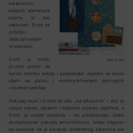
karakterom
kolažnih elemenata
kojima je bio
naklonjen, Ernst se
približio
deskriptivnijem
izražavanju.
Ernst je među
Max Ernst
prvima počeo da
koristi tehniku kolaža i podjednako uspešno se bavio
uljem na platnu i reinterpretiranjem postojećih
vizuelnih sadržaja.
Pokušaji Arpa i Ernsta da odu „iza slikarstva” – Arp sa
svojim niskim, slikanim i mašinom rezanim reljefima, a
Ernst sa svojim kolažima – ne predstavljaju toliko
duchampovski pokušaj antiumetnosti, koliko odgovor
na osećanje da je karakter predratnog slikarstva bio