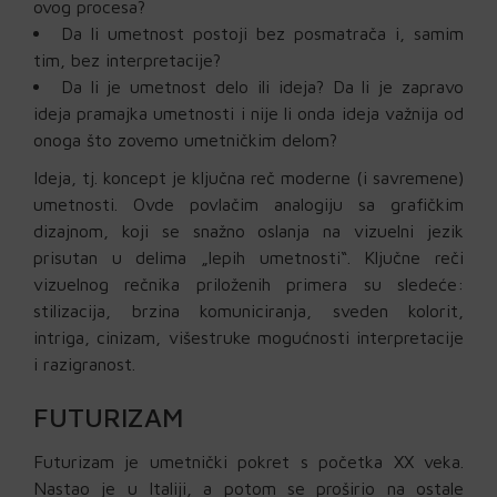
ovog procesa?
Da li umetnost postoji bez posmatrača i, samim
tim, bez interpretacije?
Da li je umetnost delo ili ideja? Da li je zapravo
ideja pramajka umetnosti i nije li onda ideja važnija od
onoga što zovemo umetničkim delom?
Ideja, tj. koncept je ključna reč moderne (i savremene)
umetnosti. Ovde povlačim analogiju sa grafičkim
dizajnom, koji se snažno oslanja na vizuelni jezik
prisutan u delima „lepih umetnosti“. Ključne reči
vizuelnog rečnika priloženih primera su sledeće:
stilizacija, brzina komuniciranja, sveden kolorit,
intriga, cinizam, višestruke mogućnosti interpretacije
i razigranost.
FUTURIZAM
Futurizam je umetnički pokret s početka XX veka.
Nastao je u Italiji, a potom se proširio na ostale