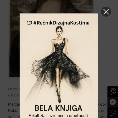
Marcel Duchamp
L.H.O.O.Q.
Marcel Duchamp doslikava brkove Leonardovoj
Đokondi, ne želeći time da degradira umetničko delo,
već da ospori duboko poštovanje koje mu javno