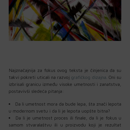
Najznačajnija za fokus ovog teksta je činjenica da su
takvi pokreti uticali na razvoj
grafičkog dizajna
. Oni su
izbrisali granicu između visoke umetnosti i zanatstva,
postavivši sledeća pitanja:
Da li umetnost mora da bude lepa, šta znači lepota
u modernom svetu i da li je lepota uopšte bitna?
Da li je umetnost proces ili finale, da li je fokus u
samom stvaralaštvu ili u proizvodu koji je rezultat