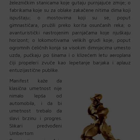
železničkim stanicama koje gutaju purnjajuće zmije; o
fabrikama koje su za oblake zakačene nitima dima koji
ispuštaju; o mostovima koji su se, poput
gimnastičara, pružili preko korita osunčanih reka; o
avanturistički nastrojenim parnjačama koje njuškaju
horizont; o lokomotivama velikih grudi koje, poput
ogromnih čeličnih konja sa visokim dimnjacima umesto
uzda, pućkaju po šinama i o klizećem letu aeroplana
čiji propeleri zvuče kao lepetanje barjaka i aplauz
entuzijastične publike.
Manifest kaže da
klasična umetnost nije
nimalo lepša od
automobila, i da bi
umetnost trebalo da
slavi brzinu i progres.
Slikari predvođeni
Umbertom