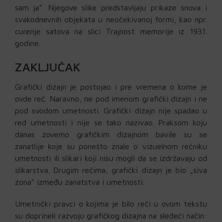
sam ja“. Njegove slike predstavljaju prikaze snova i
svakodnevnih objekata u neočekivanoj formi, kao npr.
curenje satova na slici Trajnost memorije iz 1931.
godine.
ZAKLJUČAK
Grafički dizajn je postojao i pre vremena o kome je
ovde reč. Naravno, ne pod imenom grafički dizajn i ne
pod svodom umetnosti. Grafički dizajn nije spadao u
red umetnosti i nije se tako nazivao. Praksom koju
danas zovemo grafičkim dizajnom bavile su se
zanatlije koje su ponešto znale o vizuelnom rečniku
umetnosti ili slikari koji nisu mogli da se izdržavaju od
slikarstva. Drugim rečima, grafički dizajn je bio „siva
zona” između zanatstva i umetnosti.
Umetnički pravci o kojima je bilo reči u ovom tekstu
su doprineli razvoju grafičkog dizajna na sledeći način: