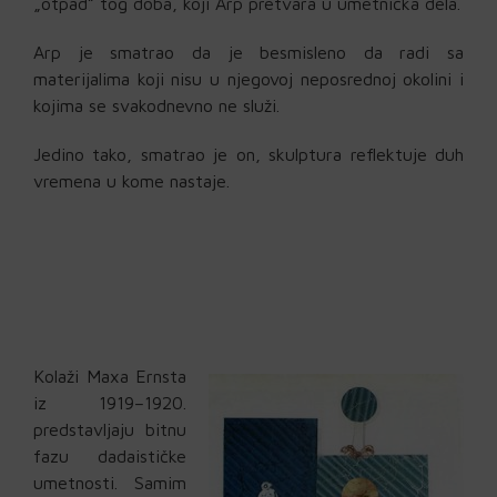
„otpad” tog doba, koji Arp pretvara u umetnička dela.
Arp je smatrao da je besmisleno da radi sa
materijalima koji nisu u njegovoj neposrednoj okolini i
kojima se svakodnevno ne služi.
Jedino tako, smatrao je on, skulptura reflektuje duh
vremena u kome nastaje.
Kolaži Maxa Ernsta
iz 1919–1920.
predstavljaju bitnu
fazu dadaističke
umetnosti. Samim