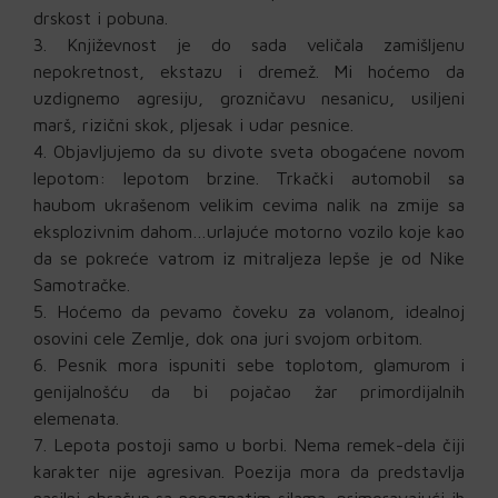
drskost i pobuna.
Književnost je do sada veličala zamišljenu
nepokretnost, ekstazu i dremež. Mi hoćemo da
uzdignemo agresiju, grozničavu nesanicu, usiljeni
marš, rizični skok, pljesak i udar pesnice.
Objavljujemo da su divote sveta obogaćene novom
lepotom: lepotom brzine. Trkački automobil sa
haubom ukrašenom velikim cevima nalik na zmije sa
eksplozivnim dahom…urlajuće motorno vozilo koje kao
da se pokreće vatrom iz mitraljeza lepše je od Nike
Samotračke.
Hoćemo da pevamo čoveku za volanom, idealnoj
osovini cele Zemlje, dok ona juri svojom orbitom.
Pesnik mora ispuniti sebe toplotom, glamurom i
genijalnošću da bi pojačao žar primordijalnih
elemenata.
Lepota postoji samo u borbi. Nema remek-dela čiji
karakter nije agresivan. Poezija mora da predstavlja