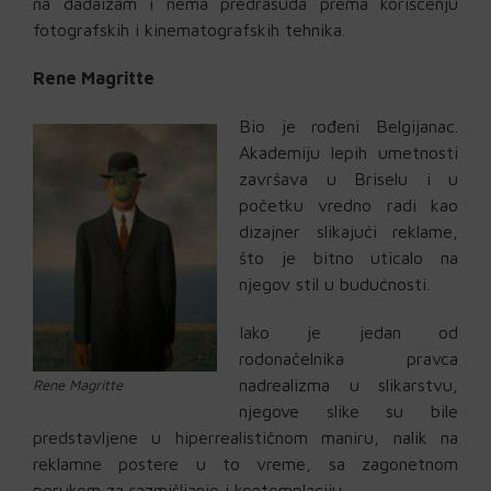
na dadaizam i nema predrasuda prema korišćenju
fotografskih i kinematografskih tehnika.
Rene Magritte
Bio je rođeni Belgijanac.
Akademiju lepih umetnosti
završava u Briselu i u
početku vredno radi kao
dizajner slikajući reklame,
što je bitno uticalo na
njegov stil u budućnosti.
Iako je jedan od
rodonačelnika pravca
nadrealizma u slikarstvu,
Rene Magritte
njegove slike su bile
predstavljene u hiperrealističnom maniru, nalik na
reklamne postere u to vreme, sa zagonetnom
porukom za razmišljanje i kontemplaciju.