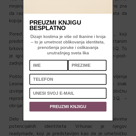
mnjenje daje. Istovremeno se ruga publici koja ne zna
da razlikuje original od kopije. Publika ne shvata da
kopija nema harizmu.
PREUZMI KNJIGU
BESPLATNO
Pored dadaističkog akta na radu L.H.O.O.Q., koji
Dizajn kostima je više od tkanine i kroja
predstavlja Leonardovu Mona Lizu sa docrtanim
– to je umetnost oblikovanja identiteta,
prenošenja poruke i oslikavanja
brkovima i bradom, bitan je i sam naziv L.H.O.O.Q. To
unutrašnjeg sveta lika
je igra reči koja u prevodu znači njoj-je-vruće-pod-
zadnjicom.
Pošto je bio snažno kritikovan zbog skrnavljenja
Leonardovog dela, Duchamp se izvinio i kao znak
izvinjenja uradio sledeće: izložio je običnu
reprodukciju Mona Lize pod nazivom L.H.O.O.Q. –
obrijana.
PREUZMI KNJIGU
Delo se vratilo odakle je krenulo, ali sa slojevima
potencijalnih identiteta. Vrhunac je njegov
readymade, koji je predstavljen kao da je umetničko