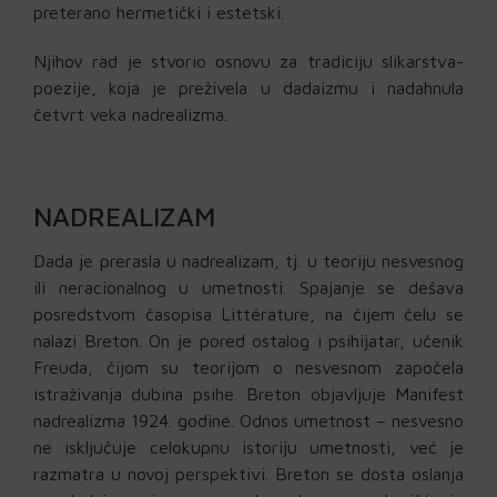
preterano hermetički i estetski.
Njihov rad je stvorio osnovu za tradiciju slikarstva-
poezije, koja je preživela u dadaizmu i nadahnula
četvrt veka nadrealizma.
NADREALIZAM
Dada je prerasla u nadrealizam, tj. u teoriju nesvesnog
ili neracionalnog u umetnosti. Spajanje se dešava
posredstvom časopisa Littérature, na čijem čelu se
nalazi Breton. On je pored ostalog i psihijatar, učenik
Freuda, čijom su teorijom o nesvesnom započela
istraživanja dubina psihe. Breton objavljuje Manifest
nadrealizma 1924. godine. Odnos umetnost – nesvesno
ne isključuje celokupnu istoriju umetnosti, već je
razmatra u novoj perspektivi. Breton se dosta oslanja