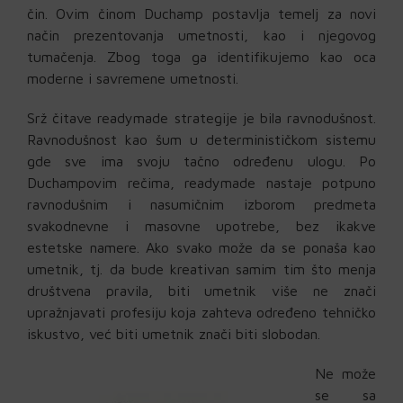
čin. Ovim činom Duchamp postavlja temelj za novi
način prezentovanja umetnosti, kao i njegovog
tumačenja. Zbog toga ga identifikujemo kao oca
moderne i savremene umetnosti.
Srž čitave readymade strategije je bila ravnodušnost.
Ravnodušnost kao šum u determinističkom sistemu
gde sve ima svoju tačno određenu ulogu. Po
Duchampovim rečima, readymade nastaje potpuno
ravnodušnim i nasumičnim izborom predmeta
svakodnevne i masovne upotrebe, bez ikakve
estetske namere. Ako svako može da se ponaša kao
umetnik, tj. da bude kreativan samim tim što menja
društvena pravila, biti umetnik više ne znači
upražnjavati profesiju koja zahteva određeno tehničko
iskustvo, već biti umetnik znači biti slobodan.
Ne može
se sa