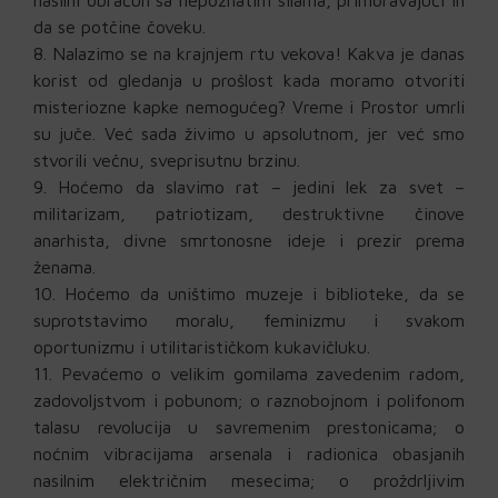
nasilni obračun sa nepoznatim silama, primoravajući ih
da se potčine čoveku.
Nalazimo se na krajnjem rtu vekova! Kakva je danas
korist od gledanja u prošlost kada moramo otvoriti
misteriozne kapke nemogućeg? Vreme i Prostor umrli
su juče. Već sada živimo u apsolutnom, jer već smo
stvorili večnu, sveprisutnu brzinu.
Hoćemo da slavimo rat – jedini lek za svet –
militarizam, patriotizam, destruktivne činove
anarhista, divne smrtonosne ideje i prezir prema
ženama.
Hoćemo da uništimo muzeje i biblioteke, da se
suprotstavimo moralu, feminizmu i svakom
oportunizmu i utilitarističkom kukavičluku.
Pevaćemo o velikim gomilama zavedenim radom,
zadovoljstvom i pobunom; o raznobojnom i polifonom
talasu revolucija u savremenim prestonicama; o
noćnim vibracijama arsenala i radionica obasjanih
nasilnim električnim mesecima; o proždrljivim