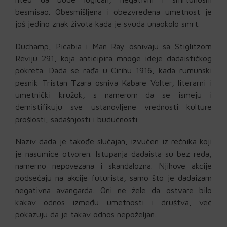
besmisao. Obesmišljena i obezvređena umetnost je
još jedino znak života kada je svuda unaokolo smrt.
Duchamp, Picabia i Man Ray osnivaju sa Stiglitzom
Reviju 291, koja anticipira mnoge ideje dadaističkog
pokreta. Dada se rađa u Cirihu 1916, kada rumunski
pesnik Tristan Tzara osniva Kabare Volter, literarni i
umetnički kružok, s namerom da se ismeju i
demistifikuju sve ustanovljene vrednosti kulture
prošlosti, sadašnjosti i budućnosti.
Naziv dada je takođe slučajan, izvučen iz rečnika koji
je nasumice otvoren. Istupanja dadaista su bez reda,
namerno nepovezana i skandalozna. Njihove akcije
podsećaju na akcije futurista, samo što je dadaizam
negativna avangarda. Oni ne žele da ostvare bilo
kakav odnos između umetnosti i društva, već
pokazuju da je takav odnos nepoželjan.