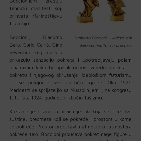
Boccionijem izrađuju
tehnički manifest koji
prihvata Marinettijevu
filozofiju.
Boccioni, Giacomo
Umberto Boccioni – Jedinstveni
Balla, Carlo Carrà, Gino
oblici kontinuiteta u prostoru
Severini i Luigi Russolo
prikazuju senzaciju pokreta i upotrebljavaju pojam
dinamizam kako bi opisali odnos između objekta u
pokretu i njegovog okruženja. Ideološkom futurizmu
su se priključile sve političke grupe. Oko 1921.
Marinetti se sprijateljio sa Mussolinijem i, na kongresu
futurista 1924. godine, priključio fašizmu.
Kretanje je brzina, a brzina je sila koja se tiče dve
suštine: predmeta koji se pokreće i prostora u kome
se pokreće. Prostor predstavlja atmosferu, atmosfera
pokreće telo. Boccioni proučava pokret nage figure u