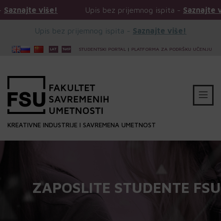
še!
Upis bez prijemnog ispita -
Saznajte više!
U
Upis bez prijemnog ispita -
Saznajte više!
STUDENTSKI PORTAL
|
PLATFORMA ZA PODRŠKU UČENJU
KREATIVNE INDUSTRIJE I SAVREMENA UMETNOST
ZAPOSLITE STUDENTE FSU