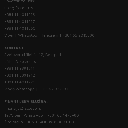
Savetnik za upis:
upis@fsu.edu.rs
+381 11 4011216
+381 11 4011217
+381 11 4011260
Viber | WhatsApp | Telegram | +381 65 2015880
KONTAKT
Svetozara Miletića 12, Beograd
office@fsu.edu.rs
+381 11 3391911
+381 11 3391912
+381 11 4011270
Viber/WhatsApp | +381 62 9273936
FINANSIJSKA SLUŽBA:
finansije@fsu.edu.rs
Tel/Viber i WhatsApp | +381 62 1473480
Žiro račun | 105-0541809000001-80