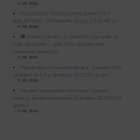
4. 08. 2026.
FSU RASTE! POVEĆAVAMO KAPACITET
BIBLIOTEKE I OTVARAMO NOVU ČITAONICU!
4. 08. 2026.
🎓 Pokreni karijeru u industriji koja raste 3x
brže od ostalih – upiši FSU i postani lider
kreativnih industrija!
3. 08. 2026.
Maksimalna ocena poslodavaca: Diplomci FSU
ocenjeni sa 5,0 u školskooj 2025/26. godini
3. 08. 2026.
Fakultet savremenih umetnosti raspisao
konkurs za demonstratore za školsku 2026/2027.
godinu
3. 08. 2026.