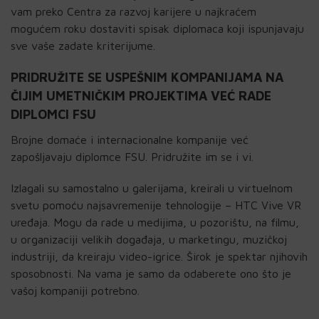
vam preko Centra za razvoj karijere u najkraćem
mogućem roku dostaviti spisak diplomaca koji ispunjavaju
sve vaše zadate kriterijume.
PRIDRUŽITE SE USPEŠNIM KOMPANIJAMA NA
ČIJIM UMETNIČKIM PROJEKTIMA VEĆ RADE
DIPLOMCI FSU
Brojne domaće i internacionalne kompanije već
zapošljavaju diplomce FSU. Pridružite im se i vi.
Izlagali su samostalno u galerijama, kreirali u virtuelnom
svetu pomoću najsavremenije tehnologije – HTC Vive VR
uređaja. Mogu da rade u medijima, u pozorištu, na filmu,
u organizaciji velikih događaja, u marketingu, muzičkoj
industriji, da kreiraju video-igrice. Širok je spektar njihovih
sposobnosti. Na vama je samo da odaberete ono što je
vašoj kompaniji potrebno.