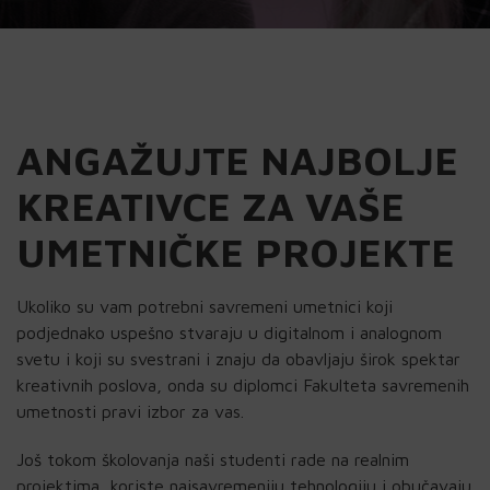
ANGAŽUJTE NAJBOLJE
KREATIVCE ZA VAŠE
UMETNIČKE PROJEKTE
Ukoliko su vam potrebni savremeni umetnici koji
podjednako uspešno stvaraju u digitalnom i analognom
svetu i koji su svestrani i znaju da obavljaju širok spektar
kreativnih poslova, onda su diplomci Fakulteta savremenih
umetnosti pravi izbor za vas.
Još tokom školovanja naši studenti rade na realnim
projektima, koriste najsavremeniju tehnologiju i obučavaju