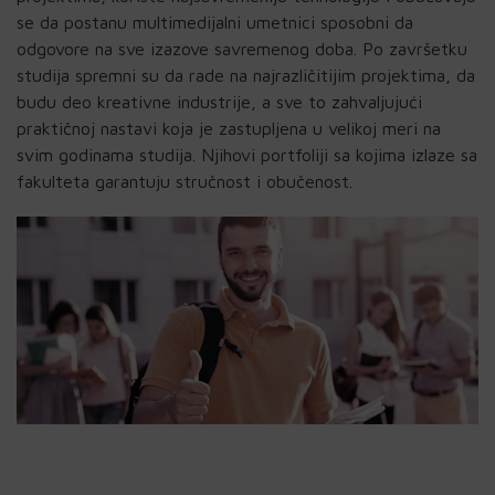
se da postanu multimedijalni umetnici sposobni da
odgovore na sve izazove savremenog doba. Po završetku
studija spremni su da rade na najrazličitijim projektima, da
budu deo kreativne industrije, a sve to zahvaljujući
praktičnoj nastavi koja je zastupljena u velikoj meri na
svim godinama studija. Njihovi portfoliji sa kojima izlaze sa
fakulteta garantuju stručnost i obučenost.