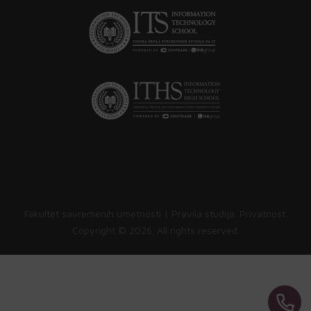
Fakultet savremenih umetnosti |
Pravila studija
.
Privatnost
.
Copyright ©
2026. All rights reserved.