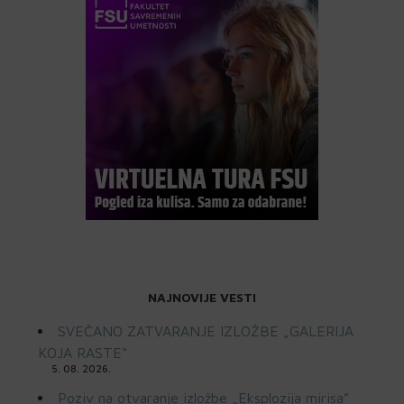
NAJNOVIJE VESTI
SVEČANO ZATVARANJE IZLOŽBE „GALERIJA
KOJA RASTE“
5. 08. 2026.
Poziv na otvaranje izložbe „Eksplozija mirisa”