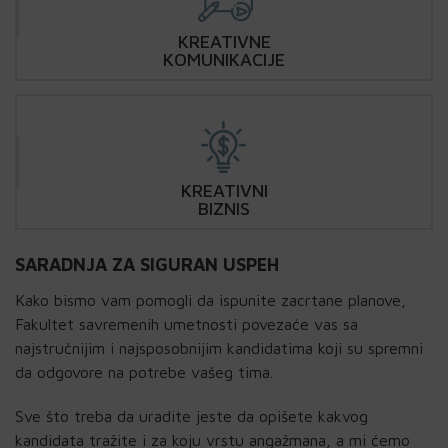
KREATIVNE
KOMUNIKACIJE
KREATIVNI
BIZNIS
SARADNJA ZA SIGURAN USPEH
Kako bismo vam pomogli da ispunite zacrtane planove,
Fakultet savremenih umetnosti povezaće vas sa
najstručnijim i najsposobnijim kandidatima koji su spremni
da odgovore na potrebe vašeg tima.
Sve što treba da uradite jeste da opišete kakvog
kandidata tražite i za koju vrstu angažmana, a mi ćemo