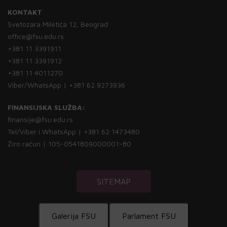
KONTAKT
Svetozara Miletića 12, Beograd
office@fsu.edu.rs
+381 11 3391911
+381 11 3391912
+381 11 4011270
Viber/WhatsApp | +381 62 9273936
FINANSIJSKA SLUŽBA:
finansije@fsu.edu.rs
Tel/Viber i WhatsApp | +381 62 1473480
Žiro račun | 105-0541809000001-80
SITEMAP
Galerija FSU
Parlament FSU