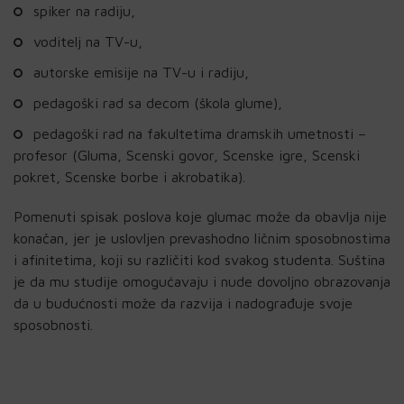
spiker na radiju,
voditelj na TV-u,
autorske emisije na TV-u i radiju,
pedagoški rad sa decom (škola glume),
pedagoški rad na fakultetima dramskih umetnosti –
profesor (Gluma, Scenski govor, Scenske igre, Scenski
pokret, Scenske borbe i akrobatika).
Pomenuti spisak poslova koje glumac može da obavlja nije
konačan, jer je uslovljen prevashodno ličnim sposobnostima
i afinitetima, koji su različiti kod svakog studenta. Suština
je da mu studije omogućavaju i nude dovoljno obrazovanja
da u budućnosti može da razvija i nadograđuje svoje
sposobnosti.