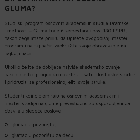
GLUMA?
Studijski program osnovnih akademskih studija Dramske
umetnosti – Gluma traje 6 semestara i nosi 180 ESPB,
nakon čega imate priliku da upišete dvogodišnji master
program i na taj način zaokružite svoje obrazovanje na
najbolji način.
Ukoliko želite da dobijete najviše akademsko zvanje,
nakon master programa možete upisati i doktorske studije
i pridružiti se profesionalnoj eliti svoje struke.
Studenti koji diplomiraju na osnovnim akademskim i
master studijama glume prevashodno su osposobljeni da
obavljaju sledeće poslove:
glumac u pozorištu,
glumac u pozorištu za decu,