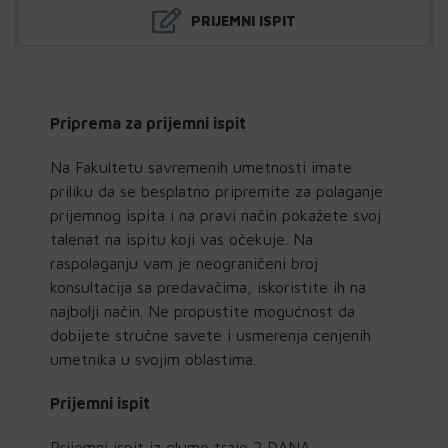
PRIJEMNI ISPIT
Priprema za prijemni ispit
Na Fakultetu savremenih umetnosti imate
priliku da se besplatno pripremite za polaganje
prijemnog ispita i na pravi način pokažete svoj
talenat na ispitu koji vas očekuje. Na
raspolaganju vam je neograničeni broj
konsultacija sa predavačima, iskoristite ih na
najbolji način. Ne propustite mogućnost da
dobijete stručne savete i usmerenja cenjenih
umetnika u svojim oblastima.
Prijemni ispit
Prijemni ispit iz glume traje 2 DANA.