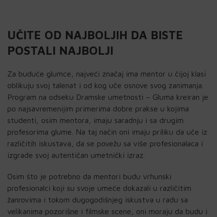
UČITE OD NAJBOLJIH DA BISTE
POSTALI NAJBOLJI
Za buduće glumce, najveći značaj ima mentor u čijoj klasi
oblikuju svoj talenat i od kog uče osnove svog zanimanja.
Program na odseku Dramske umetnosti – Gluma kreiran je
po najsavremenijim primerima dobre prakse u kojima
studenti, osim mentora, imaju saradnju i sa drugim
profesorima glume. Na taj način oni imaju priliku da uče iz
različitih iskustava, da se povežu sa više profesionalaca i
izgrade svoj autentičan umetnički izraz.
Osim što je potrebno da mentori budu vrhunski
profesionalci koji su svoje umeće dokazali u različitim
žanrovima i tokom dugogodišnjeg iskustva u radu sa
velikanima pozorišne i filmske scene, oni moraju da budu i