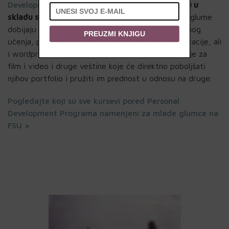
Development Program
i dodatne kurseve koji su u
skladu sa smerom koji pohađate
. Tako studenti glume
dobijaju idealnu kombinaciju i stiču veštine efikasnog
PREUZMI KNJIGU
učenja, planiranja karijere, jasne i uverljive prezentacije, ali
i wordpressa, uvoda u video-produkciju, fotografije za
film i video i druge veštine koje će direktno poboljšati
njihov portfolio i pružiti im prednost u odnosu na druge.
Pogledajte koji su sve kursevi pored Personal
Development Programa namenjeni za mlade glumce na
FSU »