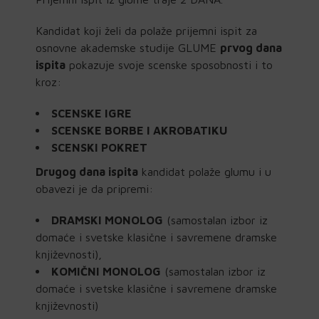
Kandidat koji želi da polaže prijemni ispit za
osnovne akademske studije GLUME
prvog dana
ispita
pokazuje svoje scenske sposobnosti i to
kroz:
SCENSKE IGRE
SCENSKE BORBE I AKROBATIKU
SCENSKI POKRET
Drugog dana ispita
kandidat polaže glumu i u
obavezi je da pripremi:
DRAMSKI MONOLOG
(samostalan izbor iz
domaće i svetske klasične i savremene dramske
književnosti),
KOMIČNI MONOLOG
(samostalan izbor iz
domaće i svetske klasične i savremene dramske
književnosti)