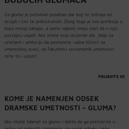
Za glumu je potreban poseban dar koji te izdvaja od
drugih i čini te jedinstvenim. Zbog toga je ovo profesija o
kojoj mnogi sanjaju, a samo najbolji imaju čast da u njoj
postignu uspeh. Ako imate ovaj izuzetan dar, želju za
učenjem i ambiciju da postanete važna ličnost na
umetničkoj sceni, na Fakultetu savremenih umetnosti
ćete to i uspeti.
PRIJAVITE SE
KOME JE NAMENJEN ODSEK
DRAMSKE UMETNOSTI – GLUMA?
Ako imate talenat za glumu i želite da ga pretvorite u
jedno od najlepših zanimanja, na ovom odseku ćete