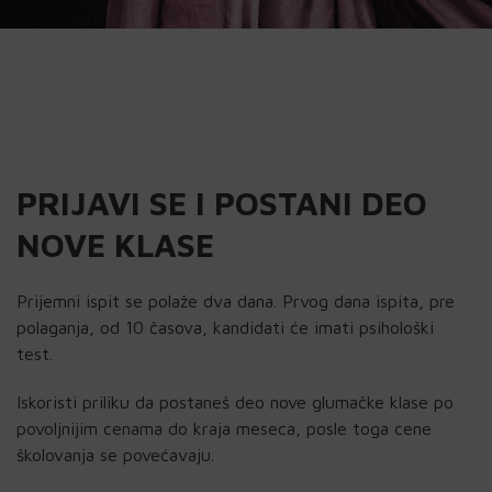
PRIJAVI SE I POSTANI DEO
NOVE KLASE
Prijemni ispit se polaže dva dana. Prvog dana ispita, pre
polaganja, od 10 časova, kandidati će imati psihološki
test.
Iskoristi priliku da postaneš deo nove glumačke klase po
povoljnijim cenama do kraja meseca, posle toga cene
školovanja se povećavaju.