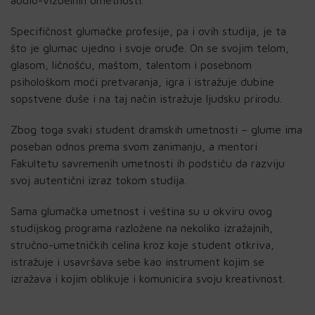
Specifičnost glumačke profesije, pa i ovih studija, je ta
što je glumac ujedno i svoje oruđe. On se svojim telom,
glasom, ličnošću, maštom, talentom i posebnom
psihološkom moći pretvaranja, igra i istražuje dubine
sopstvene duše i na taj način istražuje ljudsku prirodu.
Zbog toga svaki student dramskih umetnosti – glume ima
poseban odnos prema svom zanimanju, a mentori
Fakultetu savremenih umetnosti ih podstiču da razviju
svoj autentični izraz tokom studija.
Sama glumačka umetnost i veština su u okviru ovog
studijskog programa razložene na nekoliko izražajnih,
stručno-umetničkih celina kroz koje student otkriva,
istražuje i usavršava sebe kao instrument kojim se
izražava i kojim oblikuje i komunicira svoju kreativnost.