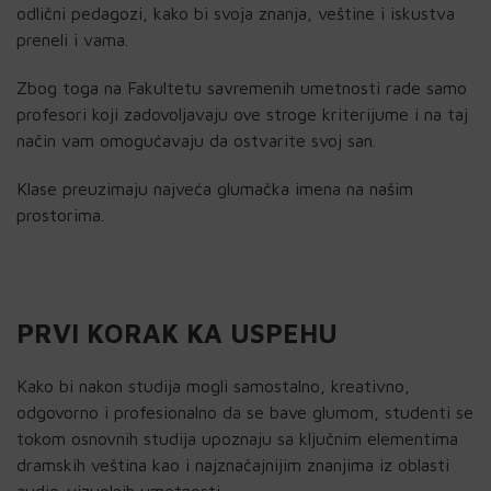
odlični pedagozi, kako bi svoja znanja, veštine i iskustva
preneli i vama.
Zbog toga na Fakultetu savremenih umetnosti rade samo
profesori koji zadovoljavaju ove stroge kriterijume i na taj
način vam omogućavaju da ostvarite svoj san.
Klase preuzimaju najveća glumačka imena na našim
prostorima.
PRVI KORAK KA USPEHU
Kako bi nakon studija mogli samostalno, kreativno,
odgovorno i profesionalno da se bave glumom, studenti se
tokom osnovnih studija upoznaju sa ključnim elementima
dramskih veština kao i najznačajnijim znanjima iz oblasti
audio-vizuelnih umetnosti.