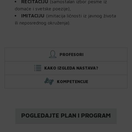
RECITACIJU
(samostalan izbor pesme iz
domaće i svetske poezije),
IMITACIJU
(imitacija ličnosti iz javnog života
ili neposrednog okruženja).
PROFESORI
KAKO IZGLEDA NASTAVA?
KOMPETENCIJE
POGLEDAJTE PLAN I PROGRAM