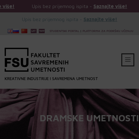
s bez prijemnog ispita -
Saznajte više!
Upis bez prijem
Upis bez prijemnog ispita -
Saznajte više!
STUDENTSKI PORTAL
|
PLATFORMA ZA PODRŠKU UČENJU
KREATIVNE INDUSTRIJE I SAVREMENA UMETNOST
DRAMSKE UMETNOSTI