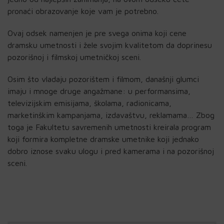
pronaći obrazovanje koje vam je potrebno.
Ovaj odsek namenjen je pre svega onima koji cene
dramsku umetnosti i žele svojim kvalitetom da doprinesu
pozorišnoj i filmskoj umetničkoj sceni.
Osim što vladaju pozorištem i filmom, današnji glumci
imaju i mnoge druge angažmane: u performansima,
televizijskim emisijama, školama, radionicama,
marketinškim kampanjama, izdavaštvu, reklamama… Zbog
toga je Fakultetu savremenih umetnosti kreirala program
koji formira kompletne dramske umetnike koji jednako
dobro iznose svaku ulogu i pred kamerama i na pozorišnoj
sceni.