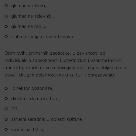
glumac na filmu,
glumac na televiziji,
glumac na radiju,
sinhronizacija crtanih filmova.
Osim ovih, primarnih zadataka, u zavisnosti od
individualnih sposobnosti i umetničkih i vanumetničkih
afiniteta, studenti su u dovoljnoj meri osposobljeni da se
bave i drugim delatnostima u kulturi i obrazovanju:
direktor pozorišta,
direktor doma kulture,
PR,
stručni saradnik u oblasti kulture,
spiker na TV-u,